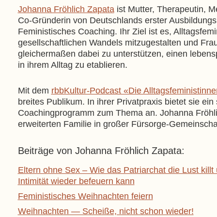
Johanna Fröhlich Zapata
ist Mutter, Therapeutin, M
Co-Gründerin von Deutschlands erster Ausbildungsin
Feministisches Coaching. Ihr Ziel ist es, Alltagsfe
gesellschaftlichen Wandels mitzugestalten und Fr
gleichermaßen dabei zu unterstützen, einen leben
in ihrem Alltag zu etablieren.
Mit dem
rbbKultur-Podcast «Die Alltagsfeministinn
breites Publikum. In ihrer Privatpraxis bietet sie ei
Coachingprogramm zum Thema an. Johanna Fröhlich
erweiterten Familie in großer Fürsorge-Gemeinschaf
Johanna Fröhlich Zapata
Eltern ohne Sex – Wie das Patriarchat die Lust kill
Intimität wieder befeuern kann
Feministisches Weihnachten feiern
Weihnachten — Scheiße, nicht schon wieder!