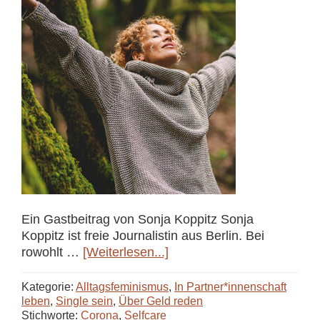
Ein Gastbeitrag von Sonja Koppitz Sonja
Koppitz ist freie Journalistin aus Berlin. Bei
ÜberSelfcare
rowohlt …
[Weiterlesen...]
ohne
Konsum
Kategorie:
Alltagsfeminismus
,
In Partner*innenschaft
—
leben
,
Single sein
,
Über Geld reden
Stichworte:
Corona
,
Selfcare
Geht