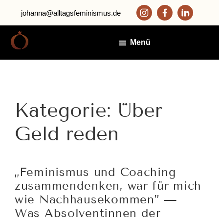
Zum
Zur
johanna@alltagsfeminismus.de
Inhalt
Fußzeile
springen
springen
Menü
Alltagsfeminismus
Johanna
Fröhlich
Zapata
Über
Geld reden
„Feminismus und Coaching
zusammendenken, war für mich
wie Nachhausekommen” —
Was Absolventinnen der