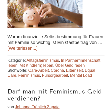
Warum finanzielle Selbstbestimmung für Frauen
mit Familie so wichtig ist Ein Gastbeitrag von …
ÜberAuf
[Weiterlesen...]
Kosten
der
Kategorie:
Alltagsfeminismus
,
In Partner*innenschaft
Mütter
leben
,
Mit Kind(ern) leben
,
Über Geld reden
Stichworte:
Care-Arbeit
,
Corona
,
Elternzeit
,
Equal
Care
,
Feminismus
,
Fürsorgearbeit
,
Mental Load
Darf man mit Feminismus Geld
verdienen?
von
Johanna Fröhlich Zapata