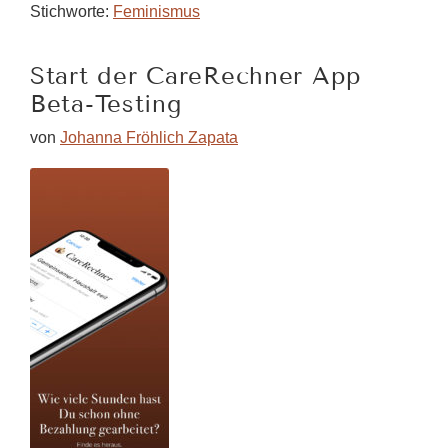
Feminismus
Stichworte:
Feminismus
Geld
verdienen?
Start der CareRechner App
Beta-Testing
von
Johanna Fröhlich Zapata