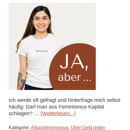
Ich werde oft gefragt und hinterfrage mich selbst
häufig: Darf man aus Feminismus Kapital
ÜberDarf
schlagen? …
[Weiterlesen...]
man
mit
Kategorie:
Alltagsfeminismus
,
Über Geld reden