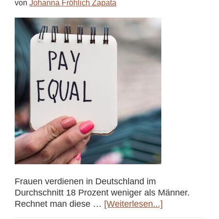
von
Johanna Fröhlich Zapata
niemand
Frauen verdienen in Deutschland im
Durchschnitt 18 Prozent weniger als Männer.
ÜberDer
Rechnet man diese …
[Weiterlesen...]
Equal