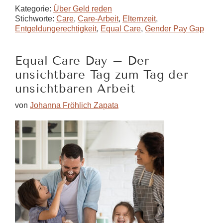
Pay
Kategorie:
Über Geld reden
Day
Stichworte:
Care
,
Care-Arbeit
,
Elternzeit
,
Entgeldungerechtigkeit
,
Equal Care
,
Gender Pay Gap
2024
und
die
Equal Care Day – Der
Geschichte
unsichtbare Tag zum Tag der
der
unsichtbaren Arbeit
ungleichen
Bezahlung
von
Johanna Fröhlich Zapata