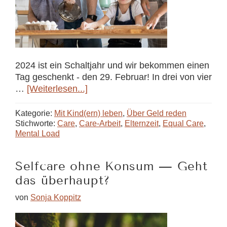
2024 ist ein Schaltjahr und wir bekommen einen
Tag geschenkt - den 29. Februar! In drei von vier
ÜberEqual
…
[Weiterlesen...]
Care
Day
Kategorie:
Mit Kind(ern) leben
,
Über Geld reden
–
Stichworte:
Care
,
Care-Arbeit
,
Elternzeit
,
Equal Care
,
Mental Load
Der
unsichtbare
Tag
Selfcare ohne Konsum — Geht
zum
das überhaupt?
Tag
der
von
Sonja Koppitz
unsichtbaren
Arbeit