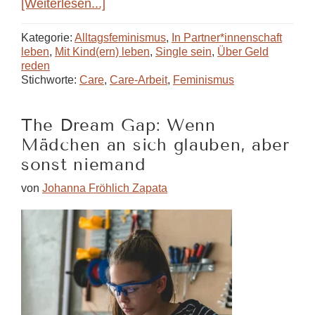
ÜberFeministischer
[Weiterlesen...]
Streiktag
in
Kategorie:
Alltagsfeminismus
,
In Partner*innenschaft
der
leben
,
Mit Kind(ern) leben
,
Single sein
,
Über Geld
reden
Schweiz
Stichworte:
Care
,
Care-Arbeit
,
Feminismus
The Dream Gap: Wenn
Mädchen an sich glauben, aber
sonst niemand
von
Johanna Fröhlich Zapata