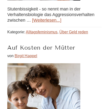
Stutenbissigkeit - so nennt man in der
Verhaltensbiologie das Aggressionsverhalten
Über“Stutenbissigkeit”:
zwischen …
[Weiterlesen...]
Wie
wird
Kategorie:
Alltagsfeminismus
,
Über Geld reden
aus
Konkurrenz
Auf Kosten der Mütter
Kooperation?
von
Birgit Happel