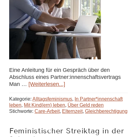
Eine Anleitung für ein Gespräch über den
Abschluss eines Partner:innenschaftsvertrags
ÜberWas
Man …
[Weiterlesen...]
tun
im
Kategorie:
Alltagsfeminismus
,
In Partner*innenschaft
Sommerloch?
leben
,
Mit Kind(ern) leben
,
Über Geld reden
Stichworte:
Care-Arbeit
,
Elternzeit
,
Gleichberechtigung
Endlich
über
den
Feministischer Streiktag in der
Partner:innenschaftsvertrag