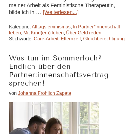
meiner Arbeit als Feministische Therapeutin,
Über„Feminismus
bilde ich in …
[Weiterlesen...]
und
Coaching
Kategorie:
Alltagsfeminismus
,
In Partner*innenschaft
zusammendenken,
leben
,
Mit Kind(ern) leben
,
Über Geld reden
Stichworte:
Care-Arbeit
,
Elternzeit
,
Gleichberechtigung
war
für
mich
Was tun im Sommerloch?
wie
Endlich über den
Nachhausekommen”
Partner:innenschaftsvertrag
—
Was
sprechen!
Absolventinnen
von
Johanna Fröhlich Zapata
der
Feministischen
Coaching
Akademie
machen