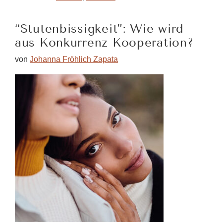
das
überhaupt?
“Stutenbissigkeit”: Wie wird
aus Konkurrenz Kooperation?
von
Johanna Fröhlich Zapata