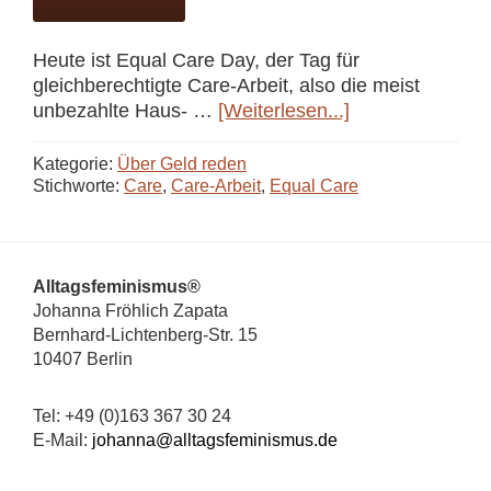
Heute ist Equal Care Day, der Tag für
gleichberechtigte Care-Arbeit, also die meist
ÜberStart
unbezahlte Haus- …
[Weiterlesen...]
der
CareRechner
Kategorie:
Über Geld reden
App
Stichworte:
Care
,
Care-Arbeit
,
Equal Care
Beta-
Testing
Footer
Alltagsfeminismus®
Johanna Fröhlich Zapata
Bernhard-Lichtenberg-Str. 15
10407 Berlin
Tel: +49 (0)163 367 30 24
E-Mail:
johanna@alltagsfeminismus.de