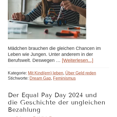
Mädchen brauchen die gleichen Chancen im
Leben wie Jungen. Unter anderem in der
ÜberThe
Berufswelt. Deswegen …
[Weiterlesen...]
Dream
Gap:
Kategorie:
Mit Kind(ern) leben
,
Über Geld reden
Wenn
Stichworte:
Dream Gap
,
Feminismus
Mädchen
an
Der Equal Pay Day 2024 und
sich
die Geschichte der ungleichen
glauben,
aber
Bezahlung
sonst