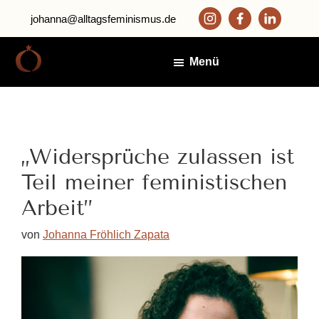
Zum
Zur
johanna@alltagsfeminismus.de
Inhalt
Fußzeile
springen
springen
Menü
Alltagsfeminismus
Johanna
Fröhlich
Zapata
„Widersprüche zulassen ist
Teil meiner feministischen
Arbeit”
von
Johanna Fröhlich Zapata