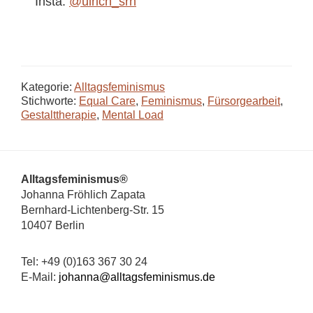
Insta:
@ulrich_srh
Kategorie:
Alltagsfeminismus
Stichworte:
Equal Care
,
Feminismus
,
Fürsorgearbeit
,
Gestalttherapie
,
Mental Load
Footer
Alltagsfeminismus®
Johanna Fröhlich Zapata
Bernhard-Lichtenberg-Str. 15
10407 Berlin
Tel: +49 (0)163 367 30 24
E-Mail:
johanna@alltagsfeminismus.de