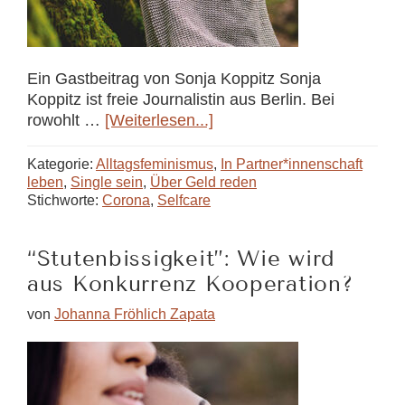
Ein Gastbeitrag von Sonja Koppitz Sonja
Koppitz ist freie Journalistin aus Berlin. Bei
ÜberSelfcare
rowohlt …
[Weiterlesen...]
ohne
Konsum
Kategorie:
Alltagsfeminismus
,
In Partner*innenschaft
—
leben
,
Single sein
,
Über Geld reden
Stichworte:
Corona
,
Selfcare
Geht
das
überhaupt?
“Stutenbissigkeit”: Wie wird
aus Konkurrenz Kooperation?
von
Johanna Fröhlich Zapata