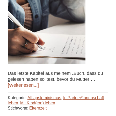
Das letzte Kapitel aus meinem „Buch, dass du
gelesen haben solltest, bevor du Mutter …
ÜberMänner
[Weiterlesen...]
mit
an
Kategorie:
Alltagsfeminismus
,
In Partner*innenschaft
Bord:
leben
,
Mit Kind(ern) leben
Stichworte:
Elternzeit
Ein
Brief