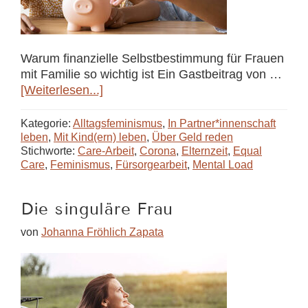
Warum finanzielle Selbstbestimmung für Frauen
mit Familie so wichtig ist Ein Gastbeitrag von …
ÜberAuf
[Weiterlesen...]
Kosten
der
Kategorie:
Alltagsfeminismus
,
In Partner*innenschaft
Mütter
leben
,
Mit Kind(ern) leben
,
Über Geld reden
Stichworte:
Care-Arbeit
,
Corona
,
Elternzeit
,
Equal
Care
,
Feminismus
,
Fürsorgearbeit
,
Mental Load
Die singuläre Frau
von
Johanna Fröhlich Zapata