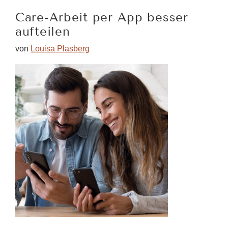
an
Care-Arbeit per App besser
den
aufteilen
Mann
an
von
Louisa Plasberg
meiner
Seite