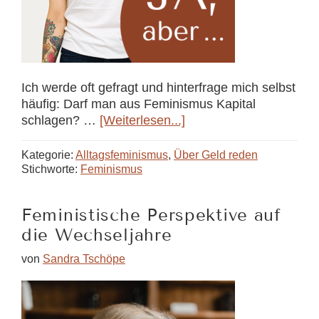
Ich werde oft gefragt und hinterfrage mich selbst
häufig: Darf man aus Feminismus Kapital
ÜberDarf
schlagen? …
[Weiterlesen...]
man
mit
Kategorie:
Alltagsfeminismus
,
Über Geld reden
Feminismus
Stichworte:
Feminismus
Geld
verdienen?
Feministische Perspektive auf
die Wechseljahre
von
Sandra Tschöpe