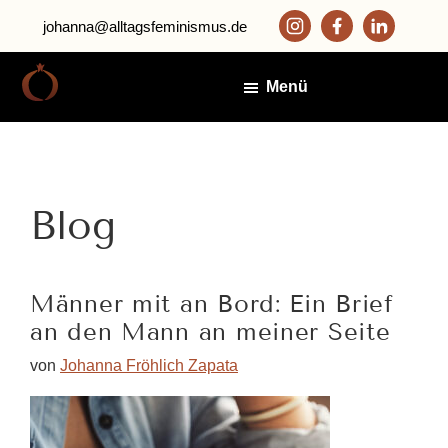
Zum
Zur
johanna@alltagsfeminismus.de
Inhalt
Fußzeile
springen
springen
Menü
Alltagsfeminismus
Johanna
Fröhlich
Zapata
Blog
Männer mit an Bord: Ein Brief
an den Mann an meiner Seite
von
Johanna Fröhlich Zapata