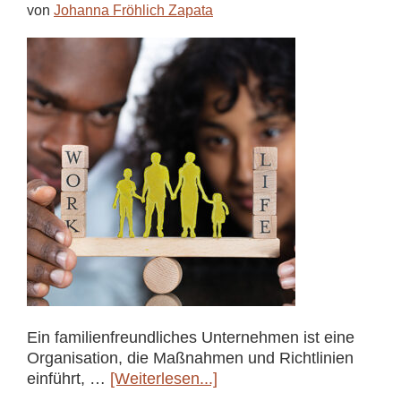
von
Johanna Fröhlich Zapata
Ein familienfreundliches Unternehmen ist eine
Organisation, die Maßnahmen und Richtlinien
ÜberFamilienfreundliches
einführt, …
[Weiterlesen...]
Unternehmen