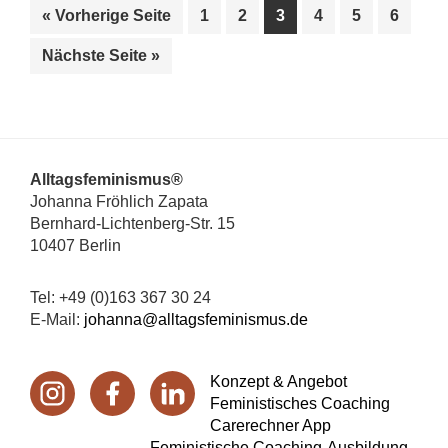
aufrufen
Seite
Seite
Seite
Seite
Seite
Seite
« Vorherige Seite
1
2
3
4
5
6
aufrufen
Nächste Seite
»
Footer
Alltagsfeminismus®
Johanna Fröhlich Zapata
Bernhard-Lichtenberg-Str. 15
10407 Berlin
Tel: +49 (0)163 367 30 24
E-Mail:
johanna@alltagsfeminismus.de
Konzept & Angebot
Feministisches Coaching
Carerechner App
Feministische Coaching-Ausbildung