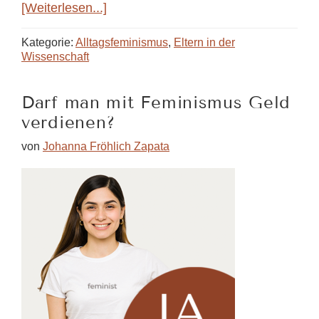
ÜberKolumne
[Weiterlesen...]
einer
Klientin:
Kategorie:
Alltagsfeminismus
,
Eltern in der
Eine
Wissenschaft
Mutter
in
Darf man mit Feminismus Geld
der
verdienen?
Wissenschaft
von
Johanna Fröhlich Zapata