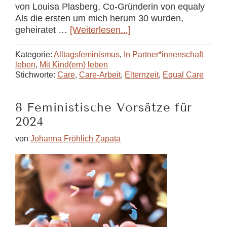
von Louisa Plasberg, Co-Gründerin von equaly
Als die ersten um mich herum 30 wurden,
ÜberCare-
geheiratet …
[Weiterlesen...]
Arbeit
per
Kategorie:
Alltagsfeminismus
,
In Partner*innenschaft
App
leben
,
Mit Kind(ern) leben
Stichworte:
Care
,
Care-Arbeit
,
Elternzeit
,
Equal Care
besser
aufteilen
8 Feministische Vorsätze für
2024
von
Johanna Fröhlich Zapata