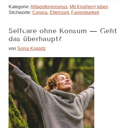
–
Kategorie:
Alltagsfeminismus
,
Mit Kind(ern) leben
was
Stichworte:
Corona
,
Elternzeit
,
Faireinbarkeit
bedeutet
das
Selfcare ohne Konsum — Geht
eigentlich?
das überhaupt?
von
Sonja Koppitz