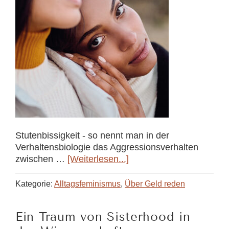
Stutenbissigkeit - so nennt man in der
Verhaltensbiologie das Aggressionsverhalten
Über“Stutenbissigkeit”:
zwischen …
[Weiterlesen...]
Wie
wird
Kategorie:
Alltagsfeminismus
,
Über Geld reden
aus
Konkurrenz
Ein Traum von Sisterhood in
Kooperation?