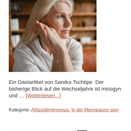
Ein Gastartikel von Sandra Tschöpe Der
bisherige Blick auf die Wechseljahre ist misogyn
ÜberFeministische
und …
[Weiterlesen...]
Perspektive
auf
Kategorie:
Alltagsfeminismus
,
In der Menopause sein
die
Wechseljahre