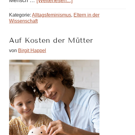
ÜberEin
Mensch …
[Weiterlesen...]
Traum
von
Kategorie:
Alltagsfeminismus
,
Eltern in der
Sisterhood
Wissenschaft
in
der
Auf Kosten der Mütter
Wissenschaft
von
Birgit Happel