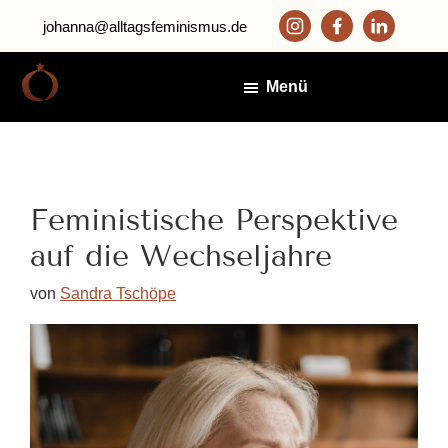
Zum
Zur
johanna@alltagsfeminismus.de
Inhalt
Fußzeile
springen
springen
Menü
Alltagsfeminismus
Johanna
Fröhlich
Zapata
Feministische Perspektive
auf die Wechseljahre
von
Sandra Tschöpe