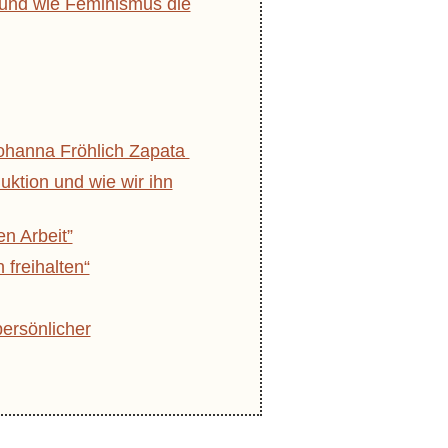
t und wie Feminismus die
ohanna Fröhlich Zapata
ktion und wie wir ihn
en Arbeit”
freihalten“
persönlicher