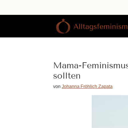
Zur
Zum
Zur
Hauptnavigation
Inhalt
Fußzeile
springen
springen
springen
Alltagsfeminismus
Johanna
Fröhlich
Zapata
Mama-Feminismus t
sollten
von
Johanna Fröhlich Zapata