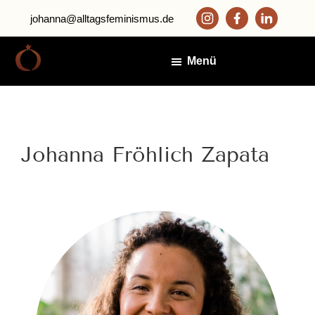
Zum
Zur
johanna@alltagsfeminismus.de
Inhalt
Fußzeile
springen
springen
Menü
Alltagsfeminismus
Johanna
Fröhlich
Zapata
Johanna Fröhlich Zapata