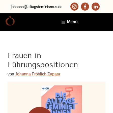
Zum
Zur
johanna@alltagsfeminismus.de
Inhalt
Fußzeile
springen
springen
Menü
Alltagsfeminismus
Johanna
Fröhlich
Zapata
Frauen in
Führungspositionen
von
Johanna Fröhlich Zapata