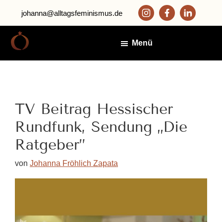
Zum
Zur
johanna@alltagsfeminismus.de
Inhalt
Fußzeile
springen
springen
Menü
Alltagsfeminismus
Johanna
Fröhlich
Zapata
TV Beitrag Hessischer
Rundfunk, Sendung „Die
Ratgeber”
von
Johanna Fröhlich Zapata